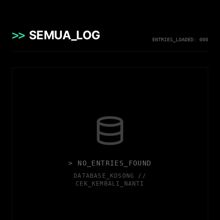
SEMUA_LOG
>>
ENTRIES_LOADED: 000
> NO_ENTRIES_FOUND
DATABASE_KOSONG //
CEK_KEMBALI_NANTI