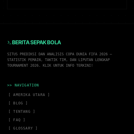
BERITA SEPAK BOLA
SITUS PREDIKSI DAN ANALISIS COPA DUNIA FIFA 2026 —
STATISTIK PEMAIN, TAKTIK TIM, DAN LIPUTAN LENGKAP
TOURNAMENT 2026. KLIK UNTUK INFO TERKINI!
>> NAVIGATION
[ AMERIKA UTARA ]
[ BLOG ]
[ TENTANG ]
[ FAQ ]
[ GLOSSARY ]